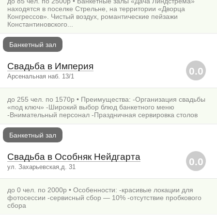
до 85 чел. по 2500р • Банкетные залы «Дача Линдстрема»
находятся в поселке Стрельне, на территории «Дворца
Конгрессов». Чистый воздух, романтические пейзажи
Константиновского...
Банкетный зал
Свадьба в Империя
0.0
Арсенальная наб. 13/1
до 255 чел. по 1570р • Преимущества: -Организация свадьбы
«под ключ» -Широкий выбор блюд банкетного меню
-Внимательный персонал -Праздничная сервировка столов
Банкетный зал
Свадьба в Особняк Нейдгарта
0.0
ул. Захарьевская,д. 31
до 0 чел. по 2000р • Особенности: -красивые локации для
фотосессии -сервисный сбор — 10% -отсутствие пробкового
сбора