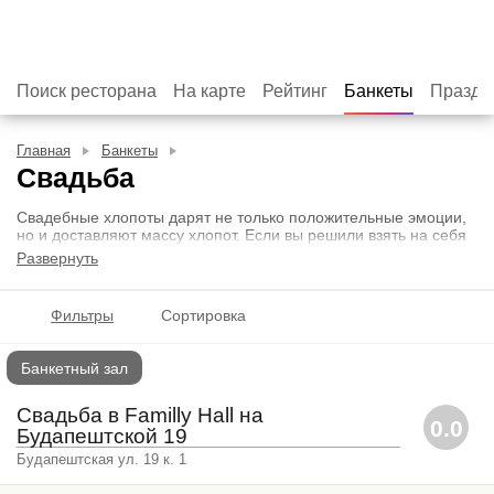
Поиск ресторана
На карте
Рейтинг
Банкеты
Праздн
Главная
Банкеты
Свадьба
Свадебные хлопоты дарят не только положительные эмоции,
но и доставляют массу хлопот. Если вы решили взять на себя
бронирование ресторана для проведения банкета, то следует
Развернуть
тщательно проработать план мероприятия и учесть массу
нюансов.
Фильтры
Сортировка
На сайте сервиса Банкетоф. Ру вы можете подобрать
несколько заведений и изучить особенности предоставления
услуг по обслуживанию свадеб. Интернет-ресурс сотрудничает
Банкетный зал
только с профессиональными рестораторами, которые
сделают ваше торжество незабываемым и выполнят все
требования.
Свадьба в Familly Hall на
0.0
Будапештской 19
Будапештская ул. 19 к. 1