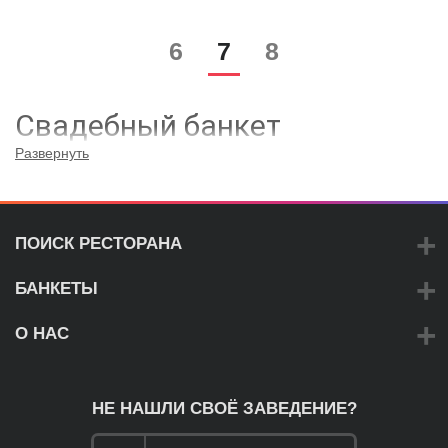
6
7
8
Свадебный банкет
Развернуть
Важно составить план по выбору недорого ресторана в Санкт-
Петербурге и Ленинградской области. От вас потребуется:
Подобрать с помощью нашего сервиса несколько
ПОИСК РЕСТОРАНА
заведений, изучить отзывы в интернете и посмотреть
фотографии этого места.
Созвониться с администрацией.
БАНКЕТЫ
Встретиться с управляющим.
Заказать ужин, оценить кухню и посмотреть банкетный
зал.
О НАС
Если вас все утраивает, в обязательном порядке
заключите официальный договор.
Подбор ресторана для свадьбы
НЕ НАШЛИ СВОЁ ЗАВЕДЕНИЕ?
Советы по подбору заведения, в котором можно хорошо
отпраздновать регистрацию брака: