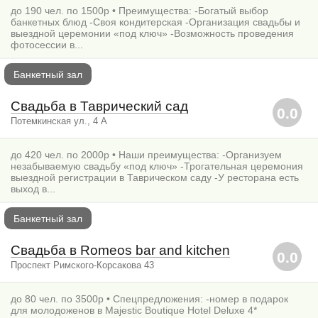
до 190 чел. по 1500р • Преимущества: -Богатый выбор
банкетных блюд -Своя кондитерская -Организация свадьбы и
выездной церемонии «под ключ» -Возможность проведения
фотосессии в...
Банкетный зал
Свадьба в Таврический сад
0.0
Потемкинская ул., 4 А
до 420 чел. по 2000р • Наши преимущества: -Организуем
незабываемую свадьбу «под ключ» -Трогательная церемония
выездной регистрации в Таврическом саду -У ресторана есть
выход в...
Банкетный зал
Свадьба в Romeos bar and kitchen
0.0
Проспект Римского-Корсакова 43
до 80 чел. по 3500р • Спецпредложения: -номер в подарок
для молодоженов в Majestic Boutique Hotel Deluxe 4*