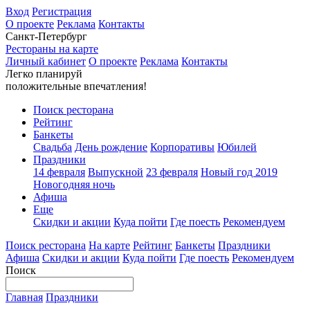
Вход
Регистрация
О проекте
Реклама
Контакты
Санкт-Петербург
Рестораны на карте
Личный кабинет
О проекте
Реклама
Контакты
Легко планируй
положительные впечатления!
Поиск ресторана
Рейтинг
Банкеты
Свадьба
День рождение
Корпоративы
Юбилей
Праздники
14 февраля
Выпускной
23 февраля
Новый год 2019
Новогодняя ночь
Афиша
Еще
Скидки и акции
Куда пойти
Где поесть
Рекомендуем
Поиск ресторана
На карте
Рейтинг
Банкеты
Праздники
Афиша
Скидки и акции
Куда пойти
Где поесть
Рекомендуем
Поиск
Главная
Праздники