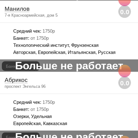
Манилов
0.0
7-я Красноармейская, дом 5
Средний чек:
1750р
Банкет:
от 1750р
Технологический институт, Фрунзенская
Авторская, Европейская, Итальянская, Русская
Больше не работает
Банкетный зал
Абрикос
0.0
проспект Энгельса 96
Средний чек:
1750р
Банкет:
от 1750р
Озерки, Удельная
Европейская, Кавказская
Больше не работает
Банкетный зал