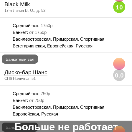
Black Milk
10
17-я Линия В. О., д. 52
Средний чек:
1750р
Банкет:
от 1750р
Василеостровская, Приморская, Спортивная
Вегетарианская, Европейская, Русская
Банкетный зал
Диско-бар Шанс
0.0
СПб Наличная 51
Средний чек:
750р
Банкет:
от 750р
Василеостровская, Приморская, Спортивная
Европейская, Русская
Больше не работает
Банкетный зал