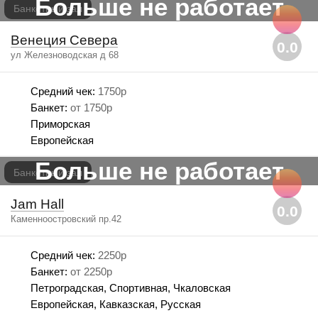
Больше не работает
Банкетный зал
Венеция Севера
0.0
ул Железноводская д 68
Средний чек:
1750р
Банкет:
от 1750р
Приморская
Европейская
Больше не работает
Банкетный зал
Jam Hall
0.0
Каменноостровский пр.42
Средний чек:
2250р
Банкет:
от 2250р
Петроградская, Спортивная, Чкаловская
Европейская, Кавказская, Русская