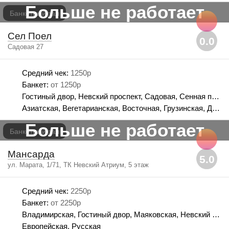
Больше не работает
Банкетный зал
Сел Поел
0.0
Садовая 27
Средний чек:
1250р
Банкет:
от 1250р
Гостиный двор, Невский проспект, Садовая, Сенная площадь, Спасская
Азиатская, Вегетарианская, Восточная, Грузинская, Детская, Домашняя, Европейская, Итальянская, Мясная, Русская
Больше не работает
Банкетный зал
Мансарда
5.0
ул. Марата, 1/71, ТК Невский Атриум, 5 этаж
Средний чек:
2250р
Банкет:
от 2250р
Владимирская, Гостиный двор, Маяковская, Невский проспект, Площадь Александра Невского, Площадь Восстания, Площадь Ленина, Садовая, Сенная площадь, Спасская, Чернышевская
Европейская, Русская