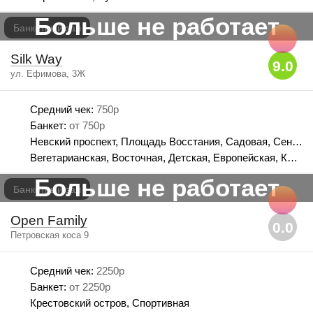
Больше не работает
Банкетный зал
Silk Way
9.0
ул. Ефимова, 3Ж
Средний чек:
750р
Банкет:
от 750р
Невский проспект, Площадь Восстания, Садовая, Сенная площадь, Спасская
Вегетарианская, Восточная, Детская, Европейская, Кавказская, Китайская
Больше не работает
Банкетный зал
Open Family
0.0
Петровская коса 9
Средний чек:
2250р
Банкет:
от 2250р
Крестовский остров, Спортивная