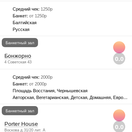
вариант, основываясь на ваших предпочтениях.
Banketof.ru – это удобный помощник в раннем бронировании
Средний чек:
1250р
самых крутых банкетных залов СПб!
Банкет:
от 1250р
Балтийская
Русская
Банкетный зал
Бонжорно
0.0
4 Советская 43
Средний чек:
2000р
Банкет:
от 2000р
Площадь Восстания, Чернышевская
Авторская, Вегетарианская, Детская, Домашняя, Европейская, Итальянская, Рыбная
Банкетный зал
Porter House
0.0
Воскова д.31/20 лит. А