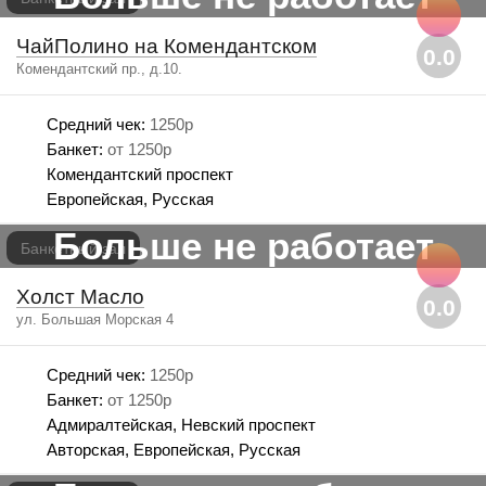
ЧайПолино на Комендантском
0.0
Комендантский пр., д.10.
Средний чек:
1250р
Банкет:
от 1250р
Комендантский проспект
Европейская, Русская
Больше не работает
Банкетный зал
Холст Масло
0.0
ул. Большая Морская 4
Средний чек:
1250р
Банкет:
от 1250р
Адмиралтейская, Невский проспект
Авторская, Европейская, Русская