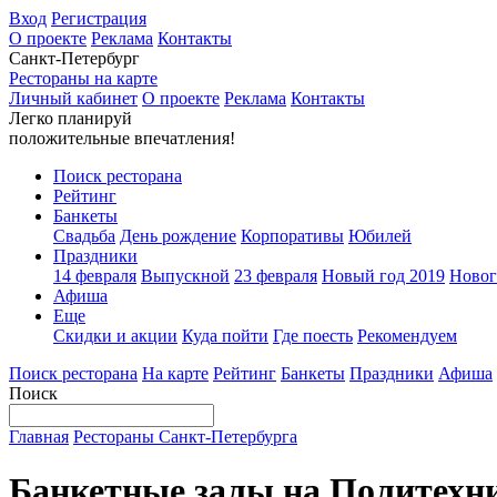
Вход
Регистрация
О проекте
Реклама
Контакты
Санкт-Петербург
Рестораны на карте
Личный кабинет
О проекте
Реклама
Контакты
Легко планируй
положительные впечатления!
Поиск ресторана
Рейтинг
Банкеты
Свадьба
День рождение
Корпоративы
Юбилей
Праздники
14 февраля
Выпускной
23 февраля
Новый год 2019
Новог
Афиша
Еще
Скидки и акции
Куда пойти
Где поесть
Рекомендуем
Поиск ресторана
На карте
Рейтинг
Банкеты
Праздники
Афиша
Поиск
Главная
Рестораны Санкт-Петербурга
Банкетные залы на Политехн