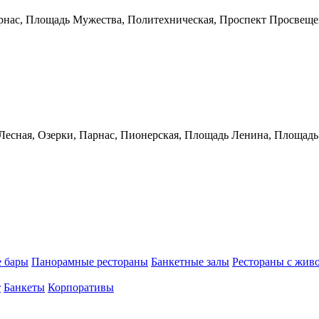
арнас, Площадь Мужества, Политехническая, Проспект Просвещ
 Лесная, Озерки, Парнас, Пионерская, Площадь Ленина, Площад
е бары
Панорамные рестораны
Банкетные залы
Рестораны с жив
т
Банкеты
Корпоративы