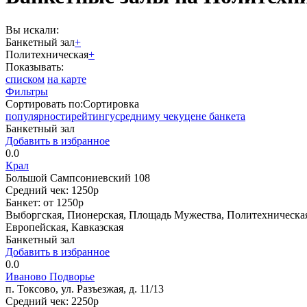
Вы искали:
Банкетный зал
+
Политехническая
+
Показывать:
списком
на карте
Фильтры
Сортировать по:
Сортировка
популярности
рейтингу
средниму чеку
цене банкета
Банкетный зал
Добавить в избранное
0.0
Крал
Большой Сампсониевский 108
Средний чек:
1250р
Банкет:
от 1250р
Выборгская, Пионерская, Площадь Мужества, Политехническа
Европейская, Кавказская
Банкетный зал
Добавить в избранное
0.0
Иваново Подворье
п. Токсово, ул. Разъезжая, д. 11/13
Средний чек:
2250р