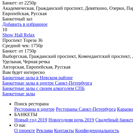
Банкет:
от 2250р
Академическая, Гражданский проспект, Девяткино, Озерки, П
Европейская, Русская
Банкетный зал
Добавить в избранное
10
Show Hall Relax
Проспект Тореза 36
Средний чек:
1750р
Банкет:
от 1750р
Выборгская, Гражданский проспект, Комендантский проспект,
Удельная, Черная речка
Авторская, Европейская, Русская
Вам будет интересно
Банкетные залы в Невском районе
Банкетные залы в центре Санкт-Петербурга
Банкетные залы с своим алкоголем СПБ
Банкетные залы
Поиск ресторана
Рестораны в центре
Рестораны Санкт-Петербурга
Караок
БАНКЕТЫ
Новый год 2019
Новогодняя ночь 2019
Свадебный банке
О нас
О проекте
Реклама
Контакты
Конфиденциальность