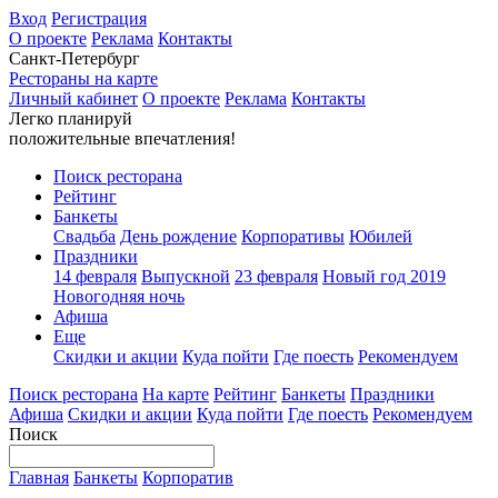
Вход
Регистрация
О проекте
Реклама
Контакты
Санкт-Петербург
Рестораны на карте
Личный кабинет
О проекте
Реклама
Контакты
Легко планируй
положительные впечатления!
Поиск ресторана
Рейтинг
Банкеты
Свадьба
День рождение
Корпоративы
Юбилей
Праздники
14 февраля
Выпускной
23 февраля
Новый год 2019
Новогодняя ночь
Афиша
Еще
Скидки и акции
Куда пойти
Где поесть
Рекомендуем
Поиск ресторана
На карте
Рейтинг
Банкеты
Праздники
Афиша
Скидки и акции
Куда пойти
Где поесть
Рекомендуем
Поиск
Главная
Банкеты
Корпоратив