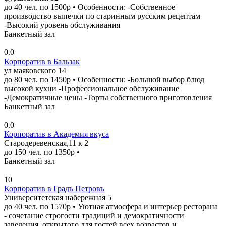
до 40 чел. по 1500р • Особенности: -Собственное
производство выпечки по старинным русским рецептам
-Высокий уровень обслуживания
Банкетный зал
0.0
Корпоратив в Бальзак
ул маяковского 14
до 80 чел. по 1450р • Особенности: -Большой выбор блюд
высокой кухни -Профессиональное обслуживание
-Демократичные цены -Торты собственного приготовления
Банкетный зал
0.0
Корпоратив в Академия вкуса
Стародеревенская,11 к 2
до 150 чел. по 1350р •
Банкетный зал
10
Корпоратив в Градъ Петровъ
Университетская набережная 5
до 40 чел. по 1570р • Уютная атмосфера и интерьер ресторана
- сочетание строгости традиций и демократичности
заведения, открытого для гостей всех возрастов и