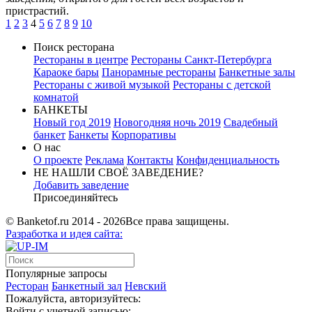
пристрастий.
1
2
3
4
5
6
7
8
9
10
Поиск ресторана
Рестораны в центре
Рестораны Санкт-Петербурга
Караоке бары
Панорамные рестораны
Банкетные залы
Рестораны с живой музыкой
Рестораны с детской
комнатой
БАНКЕТЫ
Новый год 2019
Новогодняя ночь 2019
Свадебный
банкет
Банкеты
Корпоративы
О нас
О проекте
Реклама
Контакты
Конфиденциальность
НЕ НАШЛИ СВОЁ ЗАВЕДЕНИЕ?
Добавить заведение
Присоединяйтесь
© Banketof.ru 2014 - 2026
Все права защищены.
Разработка
и идея сайта:
Популярные запросы
Ресторан
Банкетный зал
Невский
Пожалуйста, авторизуйтесь:
Войти с учетной записью: