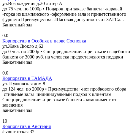
ул.Возрождения д.20 литер А
до 75 чел. по 1000р • Подарок при заказе банкета: -каравай
-горка из шампанского -оформление зала и приветственного
фуршета Преимущества: -Шаговая доступность от ЗАГСа...
Банкетный зал
0.0
Корпоратив в Особняк в парке Сосновка
ул.Жака Дюкло д.62
до 0 чел. по 2000р • Спецпредложение: -при заказе свадебного
банкета от 3000 руб. на человека предоставляются подарки
Банкетный зал
0.0
Корпоратив в ТАМАДА
ул. Пулковская дом 8
до 124 чел. по 2000р • Преимущества: -нет пробкового сбора
-стильные залы -индивидуальный подход к клиентам
Спецпредложение: -при заказе банкета - комплимент от
заведения
Банкетный зал
10
Корпоратив в Австерия
фурштатская 32