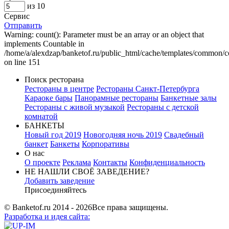
из 10
Сервис
Отправить
Warning: count(): Parameter must be an array or an object that
implements Countable in
/home/a/alexdzap/banketof.ru/public_html/cache/templates/com
on line 151
Поиск ресторана
Рестораны в центре
Рестораны Санкт-Петербурга
Караоке бары
Панорамные рестораны
Банкетные залы
Рестораны с живой музыкой
Рестораны с детской
комнатой
БАНКЕТЫ
Новый год 2019
Новогодняя ночь 2019
Свадебный
банкет
Банкеты
Корпоративы
О нас
О проекте
Реклама
Контакты
Конфиденциальность
НЕ НАШЛИ СВОЁ ЗАВЕДЕНИЕ?
Добавить заведение
Присоединяйтесь
© Banketof.ru 2014 - 2026
Все права защищены.
Разработка
и идея сайта: