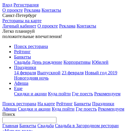
Вход
Регистрация
О проекте
Реклама
Контакты
Санкт-Петербург
Рестораны на карте
Личный кабинет
О проекте
Реклама
Контакты
Легко планируй
положительные впечатления!
Поиск ресторана
Рейтинг
Банкеты
Свадьба
День рождение
Корпоративы
Юбилей
Праздники
14 февраля
Выпускной
23 февраля
Новый год 2019
Новогодняя ночь
Афиша
Еще
Скидки и акции
Куда пойти
Где поесть
Рекомендуем
Поиск ресторана
На карте
Рейтинг
Банкеты
Праздники
Афиша
Скидки и акции
Куда пойти
Где поесть
Рекомендуем
Поиск
Главная
Банкеты
Свадьба
Свадьба в Загородном ресторан
«Марьяж холл»